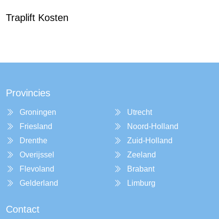
Traplift Kosten
Provincies
Groningen
Utrecht
Friesland
Noord-Holland
Drenthe
Zuid-Holland
Overijssel
Zeeland
Flevoland
Brabant
Gelderland
Limburg
Contact